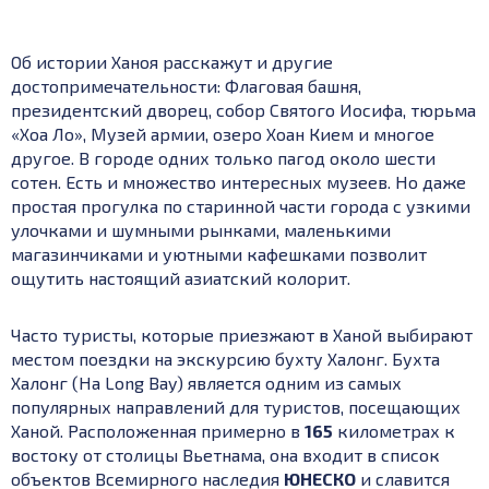
Об истории Ханоя расскажут и другие
достопримечательности: Флаговая башня,
президентский дворец, собор Святого Иосифа, тюрьма
«Хоа Ло», Музей армии, озеро Хоан Кием и многое
другое. В городе одних только пагод около шести
сотен. Есть и множество интересных музеев. Но даже
простая прогулка по старинной части города с узкими
улочками и шумными рынками, маленькими
магазинчиками и уютными кафешками позволит
ощутить настоящий азиатский колорит.
Часто туристы, которые приезжают в Ханой выбирают
местом поездки на экскурсию бухту Халонг. Б
ухта
Халонг (Ha Long Bay) является одним из самых
популярных направлений для туристов, посещающих
Ханой.
Расположенная примерно в
165
километрах к
востоку от столицы Вьетнама, она входит в список
объектов Всемирного наследия
ЮНЕСКО
и славится