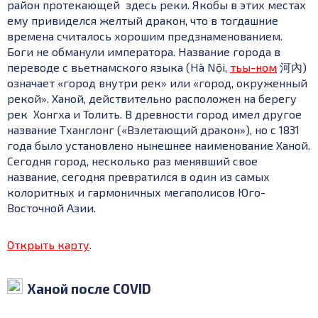
район протекающей здесь реки. Якобы в этих местах
ему привиделся желтый дракон, что в тогдашние
времена считалось хорошим предзнаменованием.
Боги не обманули императора.
Название города в
переводе с вьетнамского языка (Hà Nội,
тьы-ном
河內)
означает «город внутри рек» или «город, окруженный
рекой». Ханой, действительно расположен на берегу
рек Хонгха и Толить. В древности город имел другое
название Тханглонг («Взлетающий дракон»), но с 1831
года было установлено нынешнее наименование Ханой.
Сегодня г
ород, несколько раз менявший свое
название, сегодня превратился в один из самых
колоритных и гармоничных мегаполисов Юго-
Восточной Азии.
Открыть карту
.
Ханой после COVID