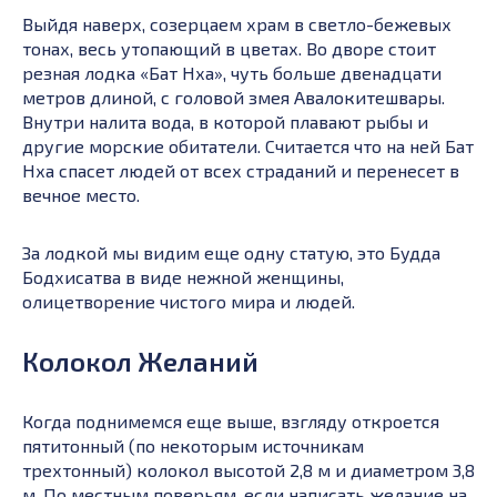
Выйдя наверх, созерцаем храм в светло-бежевых
тонах, весь утопающий в цветах. Во дворе стоит
резная лодка «Бат Нха», чуть больше двенадцати
метров длиной, с головой змея Авалокитешвары.
Внутри налита вода, в которой плавают рыбы и
другие морские обитатели. Считается что на ней Бат
Нха спасет людей от всех страданий и перенесет в
вечное место.
За лодкой мы видим еще одну статую, это Будда
Бодхисатва в виде нежной женщины,
олицетворение чистого мира и людей.
Колокол Желаний
Когда поднимемся еще выше, взгляду откроется
пятитонный (по некоторым источникам
трехтонный) колокол высотой 2,8 м и диаметром 3,8
м. По местным поверьям, если написать желание на