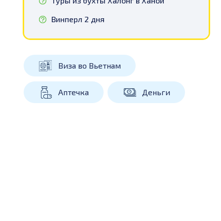
Туры из бухты Халонг в Ханой
Винперл 2 дня
Виза во Вьетнам
Аптечка
Деньги