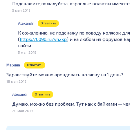
Подскажите,пожалуйста, взрослые коляски имеютс
5 мая 2019
Alexandr
Ответить
К сожалению, не подскажу по поводу колясок для
(
https://0090.ru/vh2xp
) и на любом из форумов Ба
найти.
5 мая 2019
Марина
Ответить
Здравствуйте можно арендовать коляску на 1 день?
18 мая 2019
Alexandr
Ответить
Думаю, можно без проблем. Тут как с байками — че
20 мая 2019