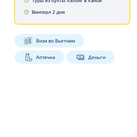
Туры из бухты Халонг в Ханой
Винперл 2 дня
Виза во Вьетнам
Аптечка
Деньги