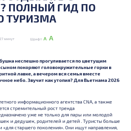
? ПОЛНЫЙ ГИД ПО
Ю ТУРИЗМА
А
А
27 минут
Шрифт
абушка неспешно прогуливается по цветущим
 с сыном покоряют головокружительные горки в
ритной лавке, а вечером вся семья вместе
чное небо. Звучит как утопия? Для Вьетнама 2026
тетного информационного агентства CNA, а также
дается стремительный рост тренда
едназначено уже не только для пары или молодой
шек и дедушек, родителей и детей . Туристы больше
и «для старшего поколения». Они ищут направления,