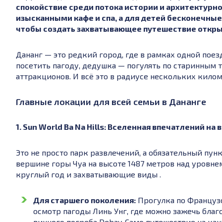
спокойствие среди потока истории и архитектурн
изысканными кафе и спа, а для детей бесконечные
чтобы создать захватывающее путешествие откр
Дананг — это редкий город, где в рамках одной пое
посетить пагоду, дедушка — погулять по старинным т
аттракционов. И всё это в радиусе нескольких килом
Главные локации для всей семьи в Дананге
1. Sun World Ba Na Hills: Вселенная впечатлений на
Это не просто парк развлечений, а обязательный пу
вершине горы Чуа на высоте 1487 метров над уровне
круглый год и захватывающие виды .
Для старшего поколения:
Прогулка по Французс
осмотр пагоды Линь Унг, где можно зажечь благ
винного погреба Debay. Само путешествие на кан