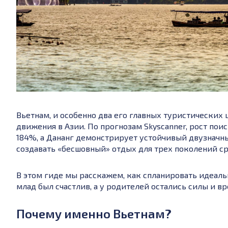
Вьетнам, и особенно два его главных туристических 
движения в Азии. По прогнозам Skyscanner, рост пои
184%, а Дананг демонстрирует устойчивый двузначны
создавать «бесшовный» отдых для трех поколений ср
В этом гиде мы расскажем, как спланировать идеальн
млад был счастлив, а у родителей остались силы и в
Почему именно Вьетнам?