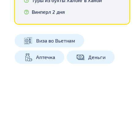
Туры из бухты Халонг в Ханой
Винперл 2 дня
Виза во Вьетнам
Аптечка
Деньги