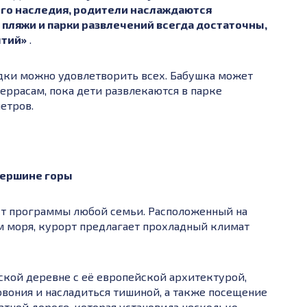
ого наследия, родители наслаждаются
 пляжи и парки развлечений всегда достаточны,
ытий»
.
здки можно удовлетворить всех. Бабушка может
еррасам, пока дети развлекаются в парке
етров.
 вершине горы
нкт программы любой семьи. Расположенный на
м моря, курорт предлагает прохладный климат
кой деревне с её европейской архитектурой,
овония и насладиться тишиной, а также посещение
атной дороге, которая установила несколько