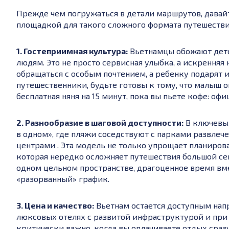
Прежде чем погружаться в детали маршрутов, давайт
площадкой для такого сложного формата путешестви
1. Гостеприимная культура:
Вьетнамцы обожают дете
людям. Это не просто сервисная улыбка, а искренняя 
обращаться с особым почтением, а ребенку подарят 
путешественники, будьте готовы к тому, что малыш о
бесплатная няня на 15 минут, пока вы пьете кофе: оф
2. Разнообразие в шаговой доступности:
В ключевых
в одном», где пляжи соседствуют с парками развлеч
центрами . Эта модель не только упрощает планиров
которая нередко осложняет путешествия большой сем
одном цельном пространстве, драгоценное время вме
«разорванный» график.
3. Цена и качество:
Вьетнам остается доступным нап
люксовых отелях с развитой инфраструктурой и при 
критически важно, когда вы оплачиваете отдых сраз