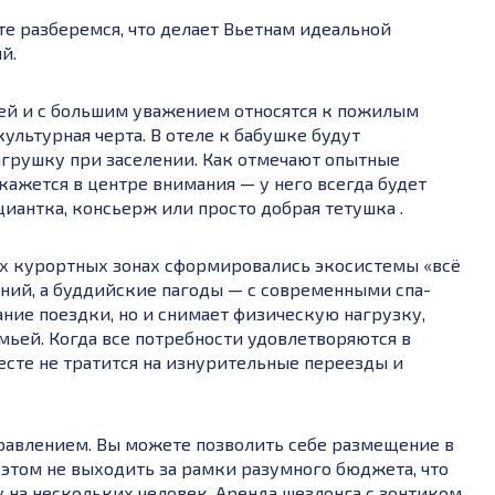
е разберемся, что делает Вьетнам идеальной
й.
й и с большим уважением относятся к пожилым
культурная черта. В отеле к бабушке будут
игрушку при заселении. Как отмечают опытные
кажется в центре внимания — у него всегда будет
ициантка, консьерж или просто добрая тетушка .
 курортных зонах сформировались экосистемы «всё
ений, а буддийские пагоды — с современными спа-
ание поездки, но и снимает физическую нагрузку,
ьей. Когда все потребности удовлетворяются в
сте не тратится на изнурительные переезды и
равлением. Вы можете позволить себе размещение в
этом не выходить за рамки разумного бюджета, что
у на нескольких человек. Аренда шезлонга с зонтиком