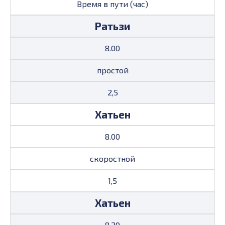
Время в пути (час)
Ратьзи
8.00
простой
2,5
Хатьен
8.00
скоростной
1,5
Хатьен
8.20